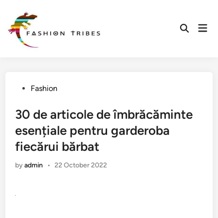
Skip
to
Mai
content
Men
Posted
Fashion
in
30 de articole de îmbrăcăminte
esențiale pentru garderoba
fiecărui bărbat
by
admin
•
22 October 2022