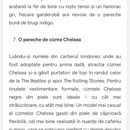
aratand la fel de bine cu niște tenisi și un hanorac
gri, fiecare garderobă are nevoie de o pereche
bună de blugi indigo.
O pereche de cizme Chelsea
Luându-și numele din cartierul londonez unde au
fost adoptate pentru prima dată, atractia cizmei
Chelsea și-a găsit purtatori de top în randul celor
de la The Beatles și apoi The Rolling Stones. Pentru
tinutele vestimentare formale, cizmele Chelsea
negre din piele sunt ideale – cu cât mai
strălucitoare, cu atât mai bine. Un model mai casual
al cizmelor Chelsea gasiti din piele de căprioară
flexibilă, cel mai bine realizată în nuanțe de cafeniu
și maro, care se potrivesc perfect cu denim deschis